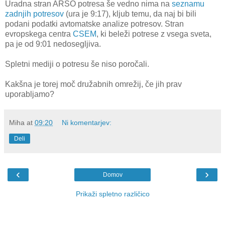
Uradna stran ARSO potresa še vedno nima na
seznamu
zadnjih potresov
(ura je 9:17), kljub temu, da naj bi bili
podani podatki avtomatske analize potresov. Stran
evropskega centra
CSEM
, ki beleži potrese z vsega sveta,
pa je od 9:01 nedosegljiva.
Spletni mediji o potresu še niso poročali.
Kakšna je torej moč družabnih omrežij, če jih prav
uporabljamo?
Miha
at
09:20
Ni komentarjev:
Deli
‹
›
Domov
Prikaži spletno različico