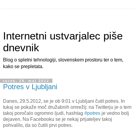
Internetni ustvarjalec piše
dnevnik
Blog o spletni tehnologiji, slovenskem prostoru ter o tem,
kako se prepletata.
torek, 29. maj 2012
Potres v Ljubljani
Danes, 29.5.2012, se je ob 9:01 v Ljubljani čutil potres. In
tukaj se pokaže moč družabnih omrežij: na Twitterju je o tem
takoj poročalo ogromno ljudi, hashtag
#potres
je vedno bolj
dejaven. Na Facebooku se je nekaj prijateljev takoj
pohvalilo, da so čutili prvi potres.