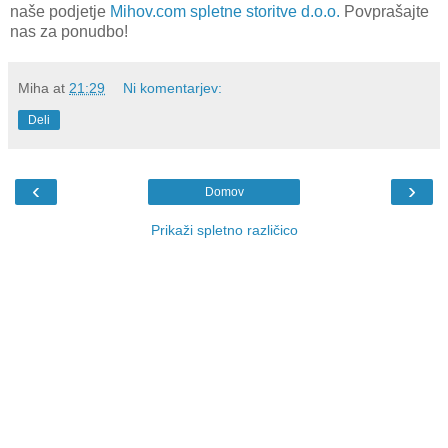
naše podjetje
Mihov.com spletne storitve d.o.o.
Povprašajte
nas za ponudbo!
Miha
at
21:29
Ni komentarjev:
Deli
‹
›
Domov
Prikaži spletno različico