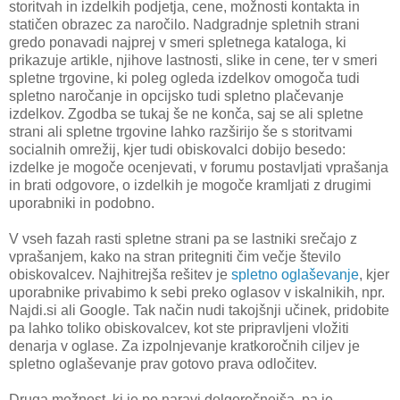
storitvah in izdelkih podjetja, cene, možnosti kontakta in
statičen obrazec za naročilo. Nadgradnje spletnih strani
gredo ponavadi najprej v smeri spletnega kataloga, ki
prikazuje artikle, njihove lastnosti, slike in cene, ter v smeri
spletne trgovine, ki poleg ogleda izdelkov omogoča tudi
spletno naročanje in opcijsko tudi spletno plačevanje
izdelkov. Zgodba se tukaj še ne konča, saj se ali spletne
strani ali spletne trgovine lahko razširijo še s storitvami
socialnih omrežij, kjer tudi obiskovalci dobijo besedo:
izdelke je mogoče ocenjevati, v forumu postavljati vprašanja
in brati odgovore, o izdelkih je mogoče kramljati z drugimi
uporabniki in podobno.
V vseh fazah rasti spletne strani pa se lastniki srečajo z
vprašanjem, kako na stran pritegniti čim večje število
obiskovalcev. Najhitrejša rešitev je
spletno oglaševanje
, kjer
uporabnike privabimo k sebi preko oglasov v iskalnikih, npr.
Najdi.si ali Google. Tak način nudi takojšnji učinek, pridobite
pa lahko toliko obiskovalcev, kot ste pripravljeni vložiti
denarja v oglase. Za izpolnjevanje kratkoročnih ciljev je
spletno oglaševanje prav gotovo prava odločitev.
Druga možnost, ki je po naravi dolgoročnejša, pa je