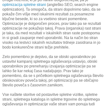
optimizacija spletne strani
(angleško SEO, search engine
optimization). Ta omogoča, da strani dopolnimo tako, da se
pokaže čim višje med iskalnimi rezultati za posamezne
ključne besede, ki so za vsebino strani pomembne.
Optimizacije je dolgoročen proces, prav tako pa se rezultati
optimizacije ne pokažejo takoj. Prava (organska) rast strani
je taka, da med rezultati v iskalnikih stran raste postopoma
in si gradi zaupanje med uporabniki. Na ta način bo stran
visoko na lestvici iskalnih rezultatov trdneje zasidrana in jo
bodo konkurenčne strani težje prehitele.
Zelo pomembno je dejstvo, da se obiski uporabnikov po
ustavitvi kampanij spletnega oglaševanja ustavijo, obiski
uporabnikov po prenehanju izvajanja optimizacije pa se
lahko še kar nekaj časa nadaljujejo. Prav tako je
pomembno, da se s pričetkom spletnega oglaševanja število
obiskovalcev poveča takoj, pri optimizaciji pa se običajno
število poveča s časovnim zamikom.
Vse naštete storitve od postavitve spletne vizitke, spletne
strani, spletnega kataloga in spletne trgovine do spletnega
oglaševanja in optimizacije vaše strani vam ponuja tudi