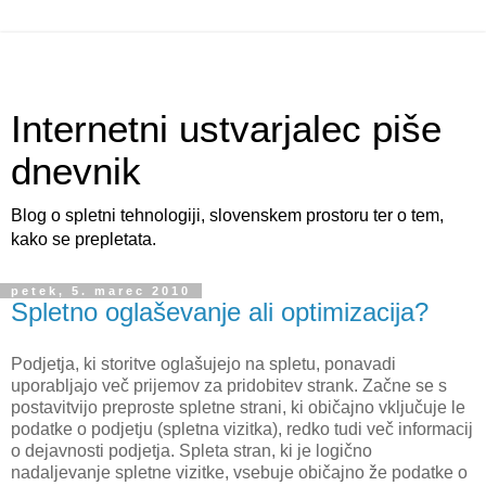
Internetni ustvarjalec piše
dnevnik
Blog o spletni tehnologiji, slovenskem prostoru ter o tem,
kako se prepletata.
petek, 5. marec 2010
Spletno oglaševanje ali optimizacija?
Podjetja, ki storitve oglašujejo na spletu, ponavadi
uporabljajo več prijemov za pridobitev strank. Začne se s
postavitvijo preproste spletne strani, ki običajno vključuje le
podatke o podjetju (spletna vizitka), redko tudi več informacij
o dejavnosti podjetja. Spleta stran, ki je logično
nadaljevanje spletne vizitke, vsebuje običajno že podatke o