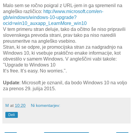
Malo sem se ročno poigral z URL-jem in ga spremenil na
angleško različico:
http://www.microsoft.com/en-
gb/windows/windows-10-upgrade?
ocid=win10_auxapp_LearnMore_win10
V tem primeru stran deluje, tako da očitno še niso pripravili
slovenskega prevoda strani, prav tako pa niso naredili
preusmeritve na angleško vsebino.
Stran, ki se odpre, je promocijska stran za nadgradnjo na
Windows 10, ki vsebuje praktično enake informacije, kot
obvestilo v samem Windows. V angleščini vabi takole:
"Upgrade to Windows 10
It’s free. It’s easy. No worries.".
Update
: Microsoft je oznanil, da bodo Windows 10 na voljo
za prenos 29. julija 2015.
M
at
10:20
Ni komentarjev:
Deli