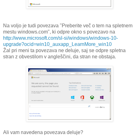
Na voljo je tudi povezava "Preberite več o tem na spletnem
mestu windows.com", ki odpre okno s povezavo na
http://www.microsoft.com/sl-si/windows/windows-10-
upgrade?ocid=win10_auxapp_LearnMore_win10
Žal pri meni ta povezava ne deluje, saj se odpre spletna
stran z obvestilom v angleščini, da stran ne obstaja.
Ali vam navedena povezava deluje?