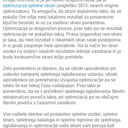
optimizacija spletne strani
(angleško SEO, search engine
optimization). Ta omogoča, da strani dopolnimo tako, da se
pokaže čim višje med iskalnimi rezultati za posamezne
ključne besede, ki so za vsebino strani pomembne.
Optimizacije je dolgoročen proces, prav tako pa se rezultati
optimizacije ne pokažejo takoj. Prava (organska) rast strani
je taka, da med rezultati v iskalnikih stran raste postopoma
in si gradi zaupanje med uporabniki. Na ta način bo stran
visoko na lestvici iskalnih rezultatov trdneje zasidrana in jo
bodo konkurenčne strani težje prehitele.
Zelo pomembno je dejstvo, da se obiski uporabnikov po
ustavitvi kampanij spletnega oglaševanja ustavijo, obiski
uporabnikov po prenehanju izvajanja optimizacije pa se
lahko še kar nekaj časa nadaljujejo. Prav tako je
pomembno, da se s pričetkom spletnega oglaševanja število
obiskovalcev poveča takoj, pri optimizaciji pa se običajno
število poveča s časovnim zamikom.
Vse naštete storitve od postavitve spletne vizitke, spletne
strani, spletnega kataloga in spletne trgovine do spletnega
oglaševanja in optimizacije vaše strani vam ponuja tudi