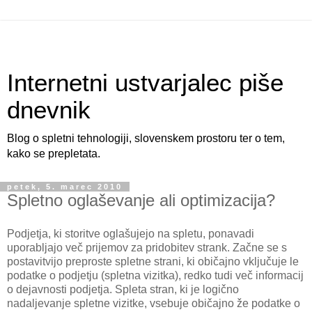
Internetni ustvarjalec piše
dnevnik
Blog o spletni tehnologiji, slovenskem prostoru ter o tem,
kako se prepletata.
petek, 5. marec 2010
Spletno oglaševanje ali optimizacija?
Podjetja, ki storitve oglašujejo na spletu, ponavadi
uporabljajo več prijemov za pridobitev strank. Začne se s
postavitvijo preproste spletne strani, ki običajno vključuje le
podatke o podjetju (spletna vizitka), redko tudi več informacij
o dejavnosti podjetja. Spleta stran, ki je logično
nadaljevanje spletne vizitke, vsebuje običajno že podatke o