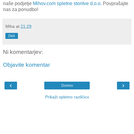
naše podjetje
Mihov.com spletne storitve d.o.o.
Povprašajte
nas za ponudbo!
Miha
at
21:29
Deli
Ni komentarjev:
Objavite komentar
‹
›
Domov
Prikaži spletno različico