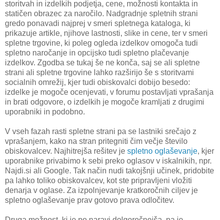
storitvah in izdelkih podjetja, cene, možnosti kontakta in
statičen obrazec za naročilo. Nadgradnje spletnih strani
gredo ponavadi najprej v smeri spletnega kataloga, ki
prikazuje artikle, njihove lastnosti, slike in cene, ter v smeri
spletne trgovine, ki poleg ogleda izdelkov omogoča tudi
spletno naročanje in opcijsko tudi spletno plačevanje
izdelkov. Zgodba se tukaj še ne konča, saj se ali spletne
strani ali spletne trgovine lahko razširijo še s storitvami
socialnih omrežij, kjer tudi obiskovalci dobijo besedo:
izdelke je mogoče ocenjevati, v forumu postavljati vprašanja
in brati odgovore, o izdelkih je mogoče kramljati z drugimi
uporabniki in podobno.
V vseh fazah rasti spletne strani pa se lastniki srečajo z
vprašanjem, kako na stran pritegniti čim večje število
obiskovalcev. Najhitrejša rešitev je
spletno oglaševanje
, kjer
uporabnike privabimo k sebi preko oglasov v iskalnikih, npr.
Najdi.si ali Google. Tak način nudi takojšnji učinek, pridobite
pa lahko toliko obiskovalcev, kot ste pripravljeni vložiti
denarja v oglase. Za izpolnjevanje kratkoročnih ciljev je
spletno oglaševanje prav gotovo prava odločitev.
Druga možnost, ki je po naravi dolgoročnejša, pa je