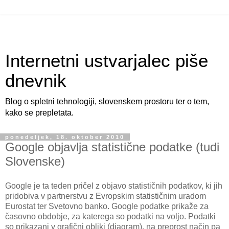
Internetni ustvarjalec piše
dnevnik
Blog o spletni tehnologiji, slovenskem prostoru ter o tem,
kako se prepletata.
ponedeljek, 18. oktober 2010
Google objavlja statistične podatke (tudi
Slovenske)
Google je ta teden pričel z objavo statističnih podatkov, ki jih
pridobiva v partnerstvu z Evropskim statističnim uradom
Eurostat ter Svetovno banko. Google podatke prikaže za
časovno obdobje, za katerega so podatki na voljo. Podatki
so prikazani v grafični obliki (diagram), na preprost način pa