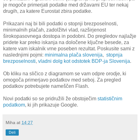
je mogoče primerjati podatke med državami EU ter nekaj
drugih, za katere Eurostat zbira podatke.
Prikazani naj bi bili podatki o stopnji brezposelnosti,
minimalnih plačah, zadolžitvi vlad, razširjenost
širokopasovnega dostopa in podobni. Do pregledov najlažje
pridete kar preko iskanja na določene ključne besede, za
katere vam iskalnik vrne poseben rezultat. Poskusite sami z
naslednjimi pojmi:
minimalna plača slovenija
,
stopnja
brezposelnosti
,
vladni dolg kot odstotek BDP-ja Slovenija
.
Ob kliku na sličico z diagramom se vam odpre orodje, ki
omogoča primerjavo podatkov med seboj. Za pregled
podatkov potrebujete nameščen Flash.
Novi podatki so se pridružili že obstoječim
statističnim
podatkom
, ki jih prikazuje Google.
Miha
at
14:27
Deli