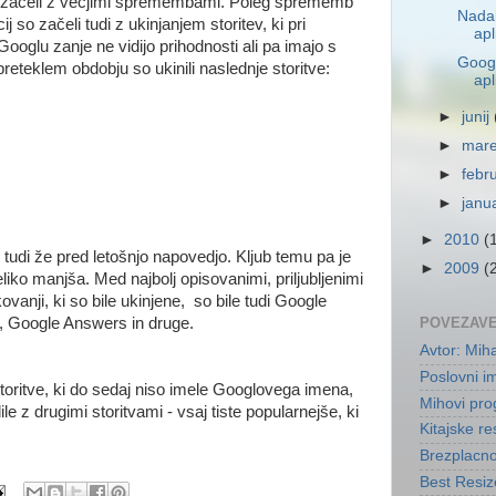
e začeli z večjimi spremembami. Poleg sprememb
Nadal
ij so začeli tudi z ukinjanjem storitev, ki pri
apl
Googlu zanje ne vidijo prihodnosti ali pa imajo s
Googl
eteklem obdobju so ukinili naslednje storitve:
apl
►
junij
►
mar
x
►
febr
►
janu
►
2010
(
o tudi že pred letošnjo napovedjo. Kljub temu pa je
►
2009
(
veliko manjša. Med najbolj opisovanimi, priljubljenimi
kovanji, ki so bile ukinjene, so bile tudi Google
, Google Answers in druge.
POVEZAV
Avtor: Mih
Poslovni i
storitve, ki do sedaj niso imele Googlovega imena,
Mihovi pro
le z drugimi storitvami - vsaj tiste popularnejše, ki
Kitajske re
Brezplacn
Best Resize