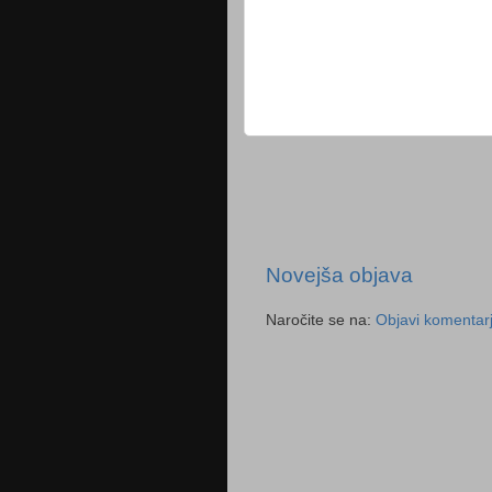
Novejša objava
Naročite se na:
Objavi komentar