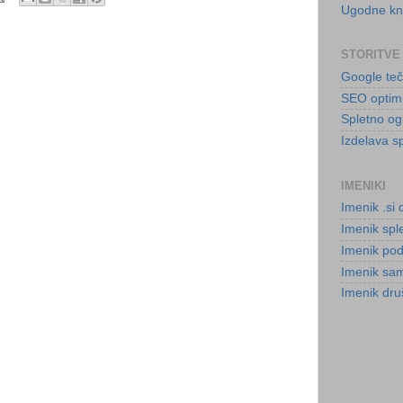
Ugodne kn
STORITVE
Google teč
SEO optimiz
Spletno og
Izdelava sp
IMENIKI
Imenik .si
Imenik sple
Imenik podj
Imenik sam
Imenik dru