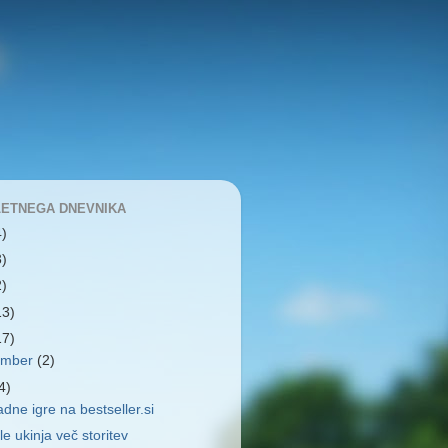
LETNEGA DNEVNIKA
4)
3)
2)
13)
17)
ember
(2)
4)
dne igre na bestseller.si
e ukinja več storitev