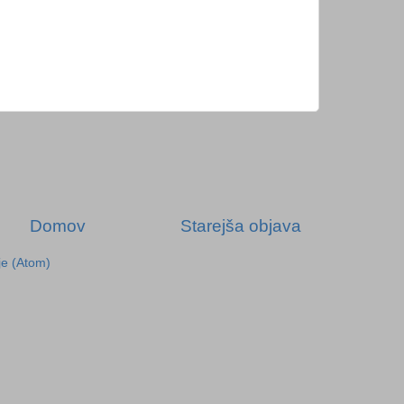
Domov
Starejša objava
je (Atom)