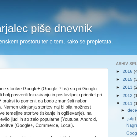
arjalec piše dnevnik
ovenskem prostoru ter o tem, kako se prepletata.
ARHIV SP
►
2016
(
v
►
2015
(
►
2013
(
bne storitve Google+ (Google Plus) so pri Googlu
bolj posverili fokusiranju in postavljanju prioritet pri
►
2012
(
. V praksi to pomeni, da bodo zmanjšali nabor
▼
2011
(
am. Namen ukinjanja storitev naj bi bila možnost
►
dec
e temeljne storitve (iskanje in oglševanje), na
▼
julij
(
število ljudi in so zelo popularne (Youtube, Android,
storitve (Google+, Commerce, Local).
Nagra
Googl