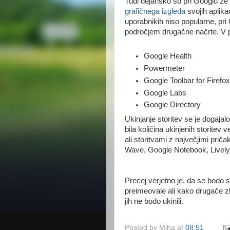
Tudi dejansko so pri Googlu ž
grafičnega
izgleda
svojih aplikac
uporabnikih niso popularne, pri 
področjem drugačne načrte. V pr
Google Health
Powermeter
Google Toolbar for Firefo
Google Labs
Google Directory
Ukinjanje storitev se je dogajal
bila količina ukinjenih storitev 
ali storitvami z največjimi priča
Wave, Google Notebook, Lively
Precej verjetno je, da se bodo 
preimeovale ali kako drugače zli
jih ne bodo ukinili.
Posted by
Miha
at
08:51