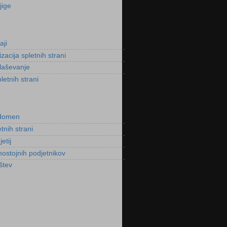
jige
aji
acija spletnih strani
laševanje
letnih strani
 domen
tnih strani
etij
ostojnih podjetnikov
štev