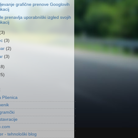
jevanje grafične prenove Googlovih
ikacij
e prenavlja uporabniški izgled svojih
ikacij
(3)
ec
(3)
uar
(2)
ar
(3)
18)
25)
E
a Pšenica
menik
gramčki
stavracije
o.com
r - tehnološki blog