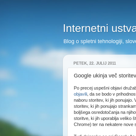
Internetni ustv
Blog o spletni tehnologiji, sl
PETEK, 22. JULIJ 2011
Google ukinja več storite
Po precej uspešni objavi druža
objavili
, da se bodo v prihodnosti 
naboru storitev, ki jih ponujajo
storitev, ki jih ponujajo strank
boljšega osredotočanja na njihov
storitve, ki jih uporablja veliko 
Chrome) ter na nekatere nove 