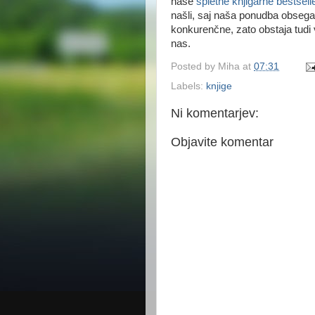
naše
spletne knjigarne bestselle
našli, saj naša ponudba obsega 
konkurenčne, zato obstaja tudi v
nas.
Posted by
Miha
at
07:31
Labels:
knjige
Ni komentarjev:
Objavite komentar