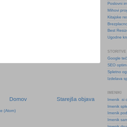
Poslovni i
Mihovi pro
Kitajske re
Brezplacn
Best Resize
Ugodne kn
STORITVE
Google teč
SEO optimiz
Spletno og
Izdelava sp
IMENIKI
Domov
Starejša objava
Imenik .si
Imenik sple
je (Atom)
Imenik podj
Imenik sam
Imenik dru