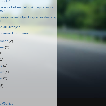
o 2011!
vracija Buf na Celovški zapira svoja
ta?
vanje za najboljšo kitajsko restavracijo
...
je ali vikanje?
lovenski knjižni sejem
ember
(2)
ber
(2)
1)
(1)
ec
(1)
uar
(3)
ar
(2)
25)
E
a Pšenica