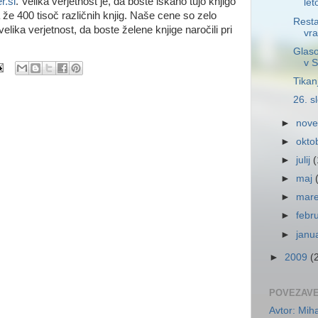
r.si
. Velika verjetnost je, da boste iskano tujo knjigo
let
že 400 tisoč različnih knjig. Naše cene so zelo
Resta
elika verjetnost, da boste želene knjige naročili pri
vra
Glaso
v Sl
Tikan
26. s
►
nov
►
okto
►
julij
(
►
maj
►
mar
►
febr
►
janu
►
2009
(
POVEZAV
Avtor: Mih