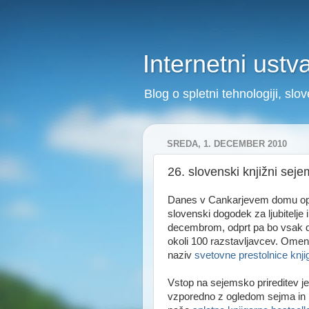
Internetni ustv
Blog o spletni tehnologiji, sl
SREDA, 1. DECEMBER 2010
26. slovenski knjižni seje
Danes v Cankarjevem domu opir
slovenski dogodek za ljubitelje 
decembrom, odprt pa bo vsak da
okoli 100 razstavljavcev. Omeni
naziv
svetovne prestolnice knji
Vstop na sejemsko prireditev j
vzporedno z ogledom sejma in p