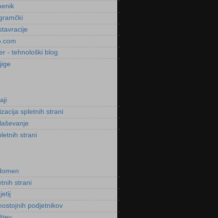
menik
gramčki
stavracije
o.com
r - tehnološki blog
jige
aji
acija spletnih strani
laševanje
letnih strani
 domen
tnih strani
etij
ostojnih podjetnikov
štev