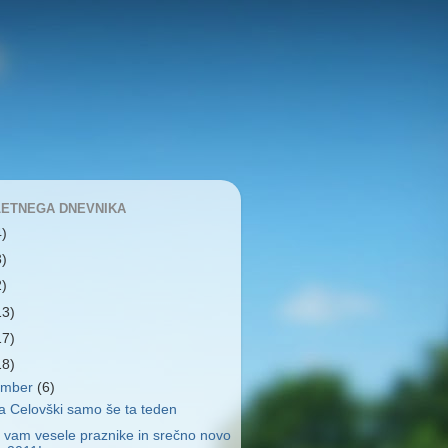
LETNEGA DNEVNIKA
4)
3)
2)
13)
17)
18)
ember
(6)
a Celovški samo še ta teden
 vam vesele praznike in srečno novo