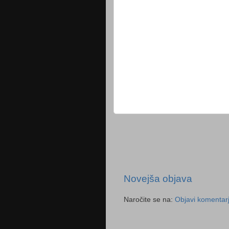
Novejša objava
Naročite se na:
Objavi komentar