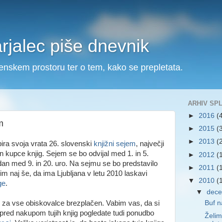
arjalec piše dnevnik
ovenskem prostoru ter o tem, kako se prepletata.
ARHIV SP
►
2016
(
m
►
2015
(
►
2013
(
a svoja vrata 26. slovenski
knjižni sejem
, največji
in kupce knjig. Sejem se bo odvijal med 1. in 5.
►
2012
(
n med 9. in 20. uro. Na sejmu se bo predstavilo
►
2011
(
m naj še, da ima Ljubljana v letu 2010 laskavi
▼
2010
(
ge
.
▼
dec
e za vse obiskovalce brezplačen. Vabim vas, da si
Buf n
red nakupom tujih knjig pogledate tudi ponudbo
Želim