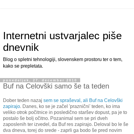
Internetni ustvarjalec piše
dnevnik
Blog o spletni tehnologiji, slovenskem prostoru ter o tem,
kako se prepletata.
ponedeljek, 27. december 2010
Buf na Celovški samo še ta teden
Dober teden nazaj
sem se spraševal, ali Buf na Celovški
zapirajo
. Danes, ko se je začel 'praznični' teden, ko ima
veliko otrok počitnice in posledično staršev dopust, pa je to
postalo še bolj očitno. Pozanimal sem se pri dveh
zaposlenih ter izvedel, da Buf res zapirajo. Deloval bo le še
dva dneva, torej do srede - zaprli ga bodo še pred novim