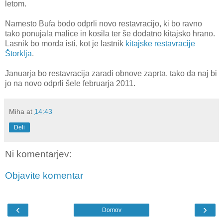
letom.
Namesto Bufa bodo odprli novo restavracijo, ki bo ravno
tako ponujala malice in kosila ter še dodatno kitajsko hrano.
Lasnik bo morda isti, kot je lastnik
kitajske restavracije
Štorklja
.
Januarja bo restavracija zaradi obnove zaprta, tako da naj bi
jo na novo odprli šele februarja 2011.
Miha
at
14:43
Deli
Ni komentarjev:
Objavite komentar
‹
›
Domov