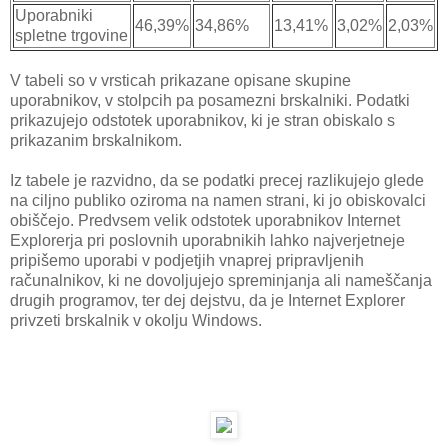
Uporabniki
46,39%
34,86%
13,41%
3,02%
2,03%
spletne trgovine
V tabeli so v vrsticah prikazane opisane skupine
uporabnikov, v stolpcih pa posamezni brskalniki. Podatki
prikazujejo odstotek uporabnikov, ki je stran obiskalo s
prikazanim brskalnikom.
Iz tabele je razvidno, da se podatki precej razlikujejo glede
na ciljno publiko oziroma na namen strani, ki jo obiskovalci
obiščejo. Predvsem velik odstotek uporabnikov Internet
Explorerja pri poslovnih uporabnikih lahko najverjetneje
pripišemo uporabi v podjetjih vnaprej pripravljenih
računalnikov, ki ne dovoljujejo spreminjanja ali nameščanja
drugih programov, ter dej dejstvu, da je Internet Explorer
privzeti brskalnik v okolju Windows.