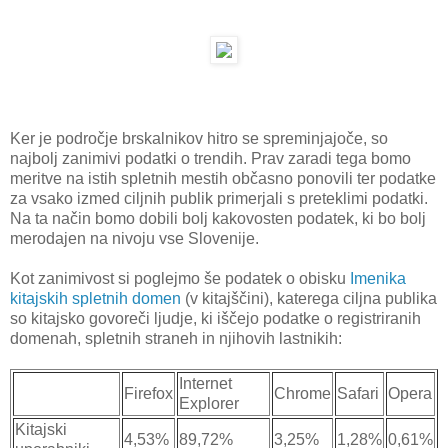
Ker je področje brskalnikov hitro se spreminjajoče, so
najbolj zanimivi podatki o trendih. Prav zaradi tega bomo
meritve na istih spletnih mestih občasno ponovili ter podatke
za vsako izmed ciljnih publik primerjali s preteklimi podatki.
Na ta način bomo dobili bolj kakovosten podatek, ki bo bolj
merodajen na nivoju vse Slovenije.
Kot zanimivost si poglejmo še podatek o obisku
Imenika
kitajskih spletnih domen
(v kitajščini), katerega ciljna publika
so kitajsko govoreči ljudje, ki iščejo podatke o registriranih
domenah, spletnih straneh in njihovih lastnikih:
Internet
Firefox
Chrome
Safari
Opera
Explorer
Kitajski
4,53%
89,72%
3,25%
1,28%
0,61%