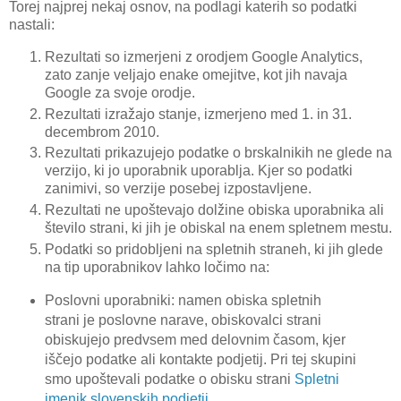
Torej najprej nekaj osnov, na podlagi katerih so podatki
nastali:
Rezultati so izmerjeni z orodjem Google Analytics,
zato zanje veljajo enake omejitve, kot jih navaja
Google za svoje orodje.
Rezultati izražajo stanje, izmerjeno med 1. in 31.
decembrom 2010.
Rezultati prikazujejo podatke o brskalnikih ne glede na
verzijo, ki jo uporabnik uporablja. Kjer so podatki
zanimivi, so verzije posebej izpostavljene.
Rezultati ne upoštevajo dolžine obiska uporabnika ali
število strani, ki jih je obiskal na enem spletnem mestu.
Podatki so pridobljeni na spletnih straneh, ki jih glede
na tip uporabnikov lahko ločimo na:
Poslovni uporabniki: namen obiska spletnih
strani je poslovne narave, obiskovalci strani
obiskujejo predvsem med delovnim časom, kjer
iščejo podatke ali kontakte podjetij. Pri tej skupini
smo upoštevali podatke o obisku strani
Spletni
imenik slovenskih podjetij
.