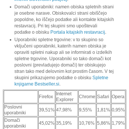
Domači uporabniki: namen obiska spletnih strani
je osebne narave. Obiskovalci strani obiščejo
popoldne, ko iščejo podatke ali kontakte kitajskih
restavracij. Pri tej skupini smo upoštevali
podatke o obisku
Portala kitajskih restavracij
.
Uporabniki spletne trgovine: v to skupino so
vključeni uporabniki, katerih namen obiska je
opraviti spletni nakup ali se informirati o izdelkih
spletne trgovine. Uporabniki so tako domači kot
poslovni (prevladujejo domači) ter obiskujejo
stran tako med delovnim kot prostim časom. V tej
skupini prikazujemo podatke o obisku
Spletne
knjigarne Bestseller.si
.
Internet
Firefox
Chrome
Safari
Opera
Explorer
Poslovni
39,51%
47,98%
9,55%
1,81%
0,95%
uporabniki
Domači
45,02%
35,19%
10,76%
5,86%
1,79%
uporabniki