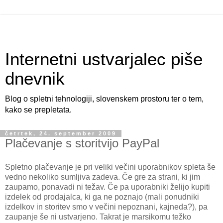
Internetni ustvarjalec piše
dnevnik
Blog o spletni tehnologiji, slovenskem prostoru ter o tem,
kako se prepletata.
četrtek, 24. september 2009
Plačevanje s storitvijo PayPal
Spletno plačevanje je pri veliki večini uporabnikov spleta še
vedno nekoliko sumljiva zadeva. Če gre za strani, ki jim
zaupamo, ponavadi ni težav. Če pa uporabniki želijo kupiti
izdelek od prodajalca, ki ga ne poznajo (mali ponudniki
izdelkov in storitev smo v večini nepoznani, kajneda?), pa
zaupanje še ni ustvarjeno. Takrat je marsikomu težko