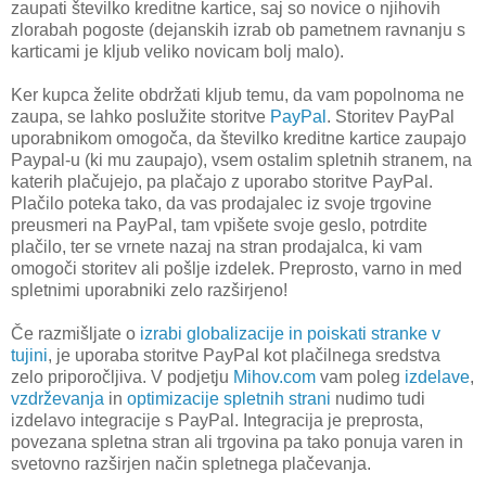
zaupati številko kreditne kartice, saj so novice o njihovih
zlorabah pogoste (dejanskih izrab ob pametnem ravnanju s
karticami je kljub veliko novicam bolj malo).
Ker kupca želite obdržati kljub temu, da vam popolnoma ne
zaupa, se lahko poslužite storitve
PayPal
. Storitev PayPal
uporabnikom omogoča, da številko kreditne kartice zaupajo
Paypal-u (ki mu zaupajo), vsem ostalim spletnih stranem, na
katerih plačujejo, pa plačajo z uporabo storitve PayPal.
Plačilo poteka tako, da vas prodajalec iz svoje trgovine
preusmeri na PayPal, tam vpišete svoje geslo, potrdite
plačilo, ter se vrnete nazaj na stran prodajalca, ki vam
omogoči storitev ali pošlje izdelek. Preprosto, varno in med
spletnimi uporabniki zelo razširjeno!
Če razmišljate o
izrabi globalizacije in poiskati stranke v
tujini
, je uporaba storitve PayPal kot plačilnega sredstva
zelo priporočljiva. V podjetju
Mihov.com
vam poleg
izdelave
,
vzdrževanja
in
optimizacije spletnih strani
nudimo tudi
izdelavo integracije s PayPal. Integracija je preprosta,
povezana spletna stran ali trgovina pa tako ponuja varen in
svetovno razširjen način spletnega plačevanja.