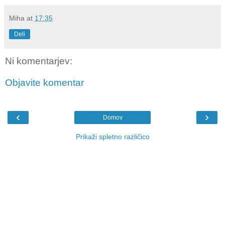
Miha
at
17:35
Deli
Ni komentarjev:
Objavite komentar
‹
›
Domov
Prikaži spletno različico